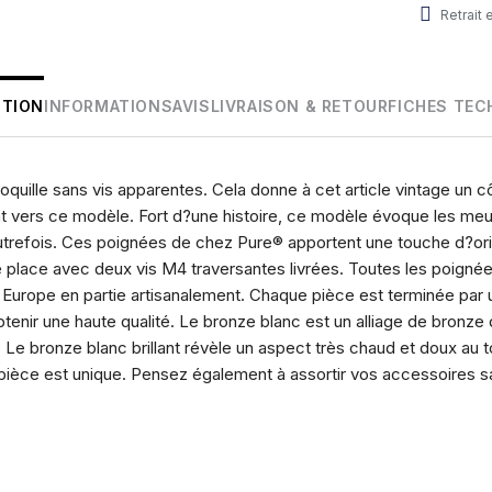
Retrait
PTION
INFORMATIONS
AVIS
LIVRAISON & RETOUR
FICHES TEC
quille sans vis apparentes. Cela donne à cet article vintage un c
ont vers ce modèle. Fort d?une histoire, ce modèle évoque les meu
trefois. Ces poignées de chez Pure® apportent une touche d?ori
e place avec deux vis M4 traversantes livrées. Toutes les poignée
Europe en partie artisanalement. Chaque pièce est terminée par u
tenir une haute qualité. Le bronze blanc est un alliage de bronze 
n. Le bronze blanc brillant révèle un aspect très chaud et doux au 
 pièce est unique. Pensez également à assortir vos accessoires sa