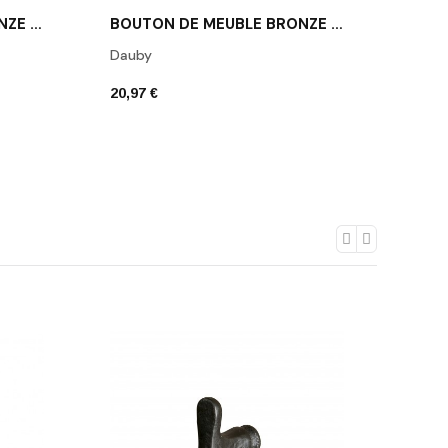
BOUTON DE MEUBLE BRONZE BLANC DAUBY PCRO WB
BOUTON DE MEUBLE BRONZE BLANC DAUBY PT-25
Dauby
Poign
20,97 €
28,33