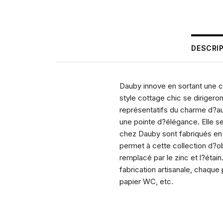
DESCRI
Dauby innove en sortant une co
style cottage chic se diriger
représentatifs du charme d?au
une pointe d?élégance. Elle s
chez Dauby sont fabriqués en 
permet à cette collection d?ob
remplacé par le zinc et l?étai
fabrication artisanale, chaque
papier WC, etc.