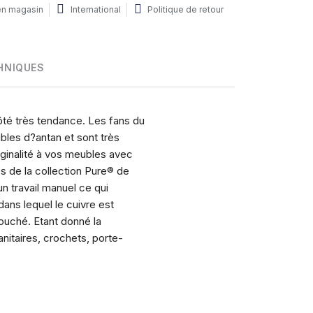
 en magasin
International
Politique de retour
HNIQUES
ôté très tendance. Les fans du
bles d?antan et sont très
ginalité à vos meubles avec
s de la collection Pure® de
n travail manuel ce qui
dans lequel le cuivre est
touché. Etant donné la
nitaires, crochets, porte-