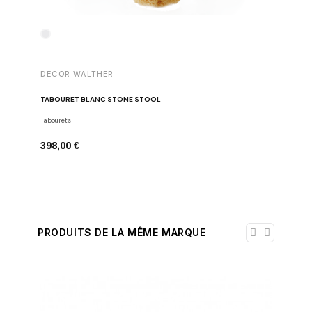
DECOR 
DECOR WALTHER
POUBELL
TABOURET BLANC STONE STOOL
Poubelles
Tabourets
314,00 
398,00 €
PRODUITS DE LA MÊME MARQUE
-30%