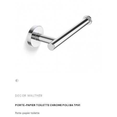
DECOR WALTHER
DECOR 
PORTE-PAPIER TOILETTE CHROME POLI BA TPH1
PATÈRE 
Porte-papier toilette
Crochets