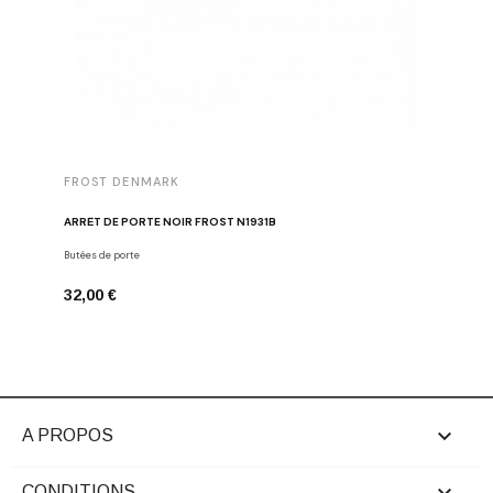
FROST DENMARK
FROST 
ARRÊT DE PORTE NOIR FROST N1931B
POIGNÉE 
Butées de porte
Poignées d
32,00 €
16,00 €

A PROPOS
CONDITIONS