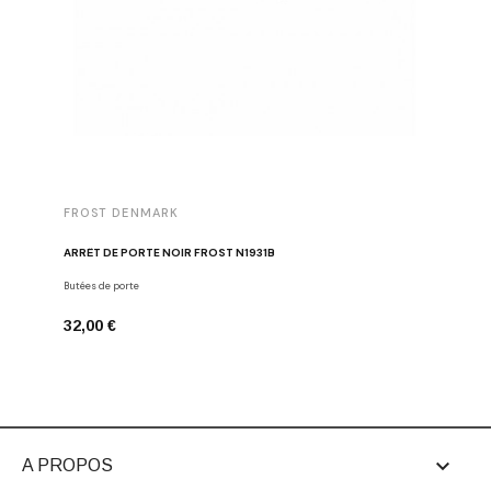
FROST DENMARK
FROST 
ARRÊT DE PORTE NOIR FROST N1931B
POIGNÉE 
Butées de porte
Poignées d
32,00 €
16,00 €

A PROPOS