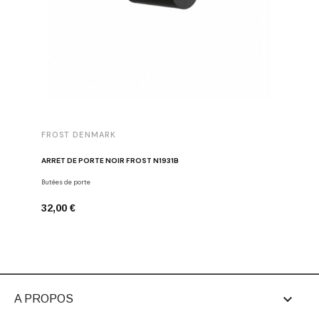
FROST DENMARK
FROST 
ARRÊT DE PORTE NOIR FROST N1931B
POIGNÉE 
Butées de porte
Poignées d
32,00 €
16,00 €

A PROPOS