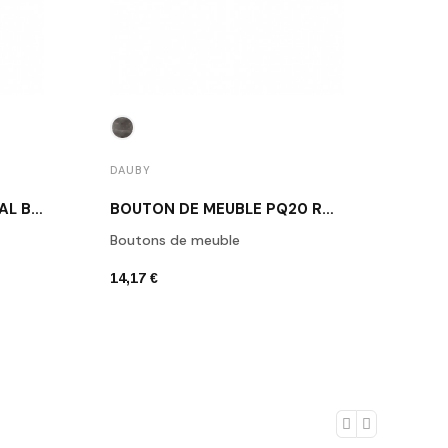
DAUB
DAUBY
POIGNÉE DE MEUBLE MÉTAL BRUT DAUBY PML 32 RM
BOUTON DE MEUBLE PQ20 RM / MÉTAL BRUT
Croc
Boutons de meuble
28,33
14,17 €