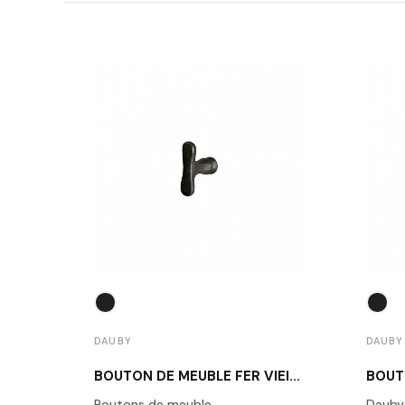
DAUBY
DAUBY
BOUTON DE MEUBLE FER VIEILLI DAUBY PBU 37 VO
Boutons de meuble
Dauby