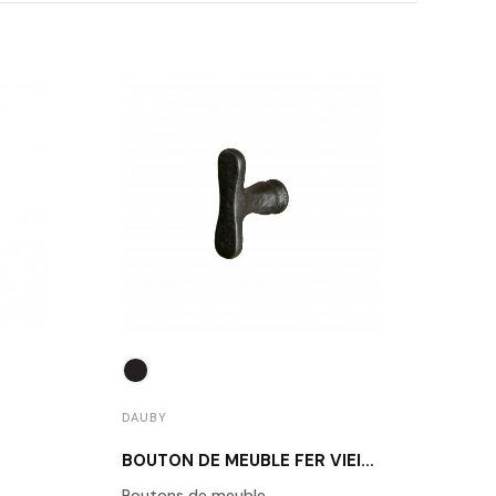
DAUBY
DAUB
BOUTON DE MEUBLE FER VIEILLI DAUBY PBU45 VO
Boutons de meuble
Daub