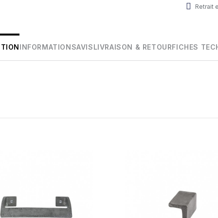
Retrait
PTION
INFORMATIONS
AVIS
LIVRAISON & RETOUR
FICHES TEC