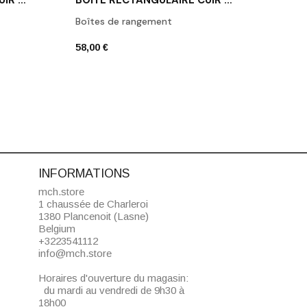
BOÎTE RECTANGULAIRE CUIR BLANC BROWNIE BOD2
BOÎTE RECTANGULAIRE CUIR NOIR BROWNIE BMD2
Boîtes de rangement
Porte
58,00 €
42,00
INFORMATIONS
mch.store
1 chaussée de Charleroi
1380 Plancenoit (Lasne)
Belgium
+3223541112
info@mch.store
Horaires d'ouverture du magasin:
du mardi au vendredi de 9h30 à
18h00