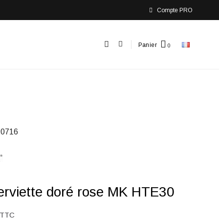
Compte PRO
Panier
0716
erviette doré rose MK HTE30
TTC