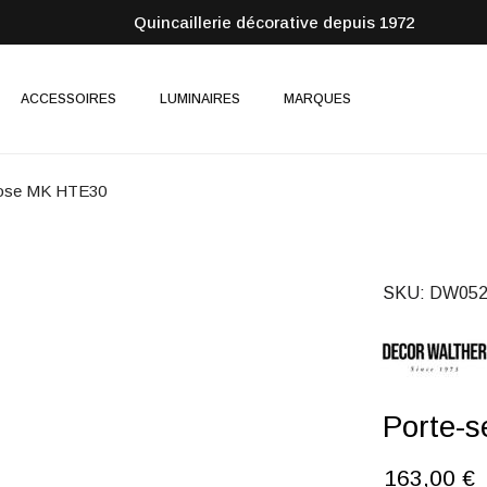
Quincaillerie décorative depuis 1972
ACCESSOIRES
LUMINAIRES
MARQUES
 rose MK HTE30
SKU
DW052
Porte-s
163,00 €