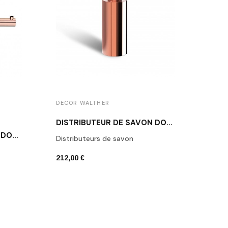
DECOR WALTHER
DECO
DISTRIBUTEUR DE SAVON DORÉ ROSE MK SSP
PORTE-PAPIER TOILETTE DORÉ ROSE MK TPH1
Distributeurs de savon
Bros
212,00 €
271,0