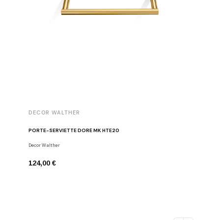
DECOR WALTHER
DECOR 
PORTE-SERVIETTE DORÉ MK HTE20
PORTE-S
Decor Walther
Decor Walt
124,00 €
218,00 