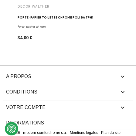
DECOR WALTHER
DECOR 
PORTE-PAPIER TOILETTE CHROME POLI BA TPH1
PATÈRE 
Porte-papier toilette
Crochets
34,00 €
29,00 €

A PROPOS

CONDITIONS

VOTRE COMPTE
INFORMATIONS
© 2026 - modern comfort home s.a.
- Mentions légales
- Plan du site