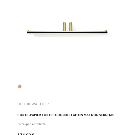
DECOR 
DECOR WALTHER
BROSSE W
PORTE-PAPIER TOILETTE DOUBLE LAITON MAT NON VERNI MK TPH2
Brosses W
Porte-papier toilette
194,00 