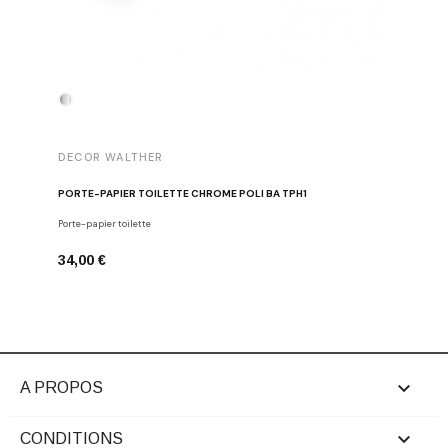
DECOR WALTHER
DECOR 
PORTE-PAPIER TOILETTE CHROME POLI BA TPH1
PATÈRE 
Porte-papier toilette
Crochets
34,00 €
29,00 €

A PROPOS

CONDITIONS