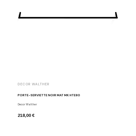
DECOR WALTHER
DECOR 
PORTE-SERVIETTE NOIR MAT MK HTE80
PORTE-S
Decor Walther
Decor Walt
218,00 €
218,00 