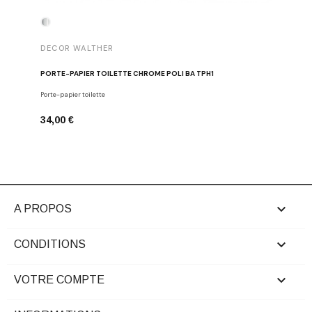
DECOR WALTHER
DECOR 
PORTE-PAPIER TOILETTE CHROME POLI BA TPH1
PATÈRE 
Porte-papier toilette
Crochets
34,00 €
29,00 €

A PROPOS

CONDITIONS

VOTRE COMPTE