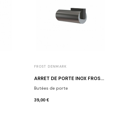
FROST DENMARK
FROS
ARRÊT DE PORTE INOX FROST N1931-1
Butées de porte
Butée
39,00 €
39,00