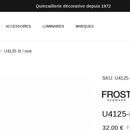
Quincaillerie décorative depuis 1972
ACCESSOIRES
LUMINAIRES
MARQUES
U4125-B / noir
SKU
U4125
U4125-B
32,00 €
T