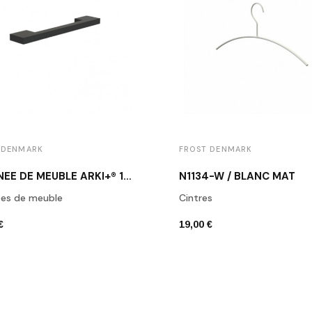
 DENMARK
FROST DENMARK
POIGNÉE DE MEUBLE ARKI+® 160 NOIR MAT
N1134-W / BLANC MAT
ées de meuble
Cintres
€
19,00 €