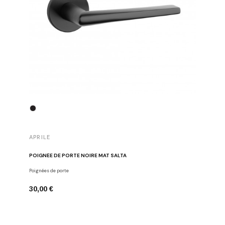
APRILE
APRILE
POIGNÉE DE PORTE NOIRE MAT SALTA
POIGNÉE 
Poignées de porte
Poignées d
30,00 €
43,00 €