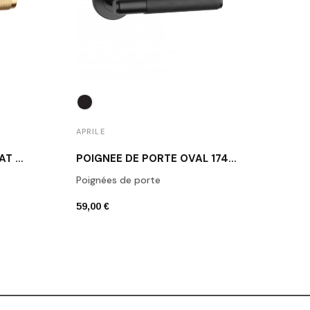
APRILE
APRIL
POIGNÉE DE PORTE OR MAT MOLINIA
POIGNÉE DE PORTE OVAL 1741 NOIR MAT
Poignées de porte
Poign
59,00 €
79,00