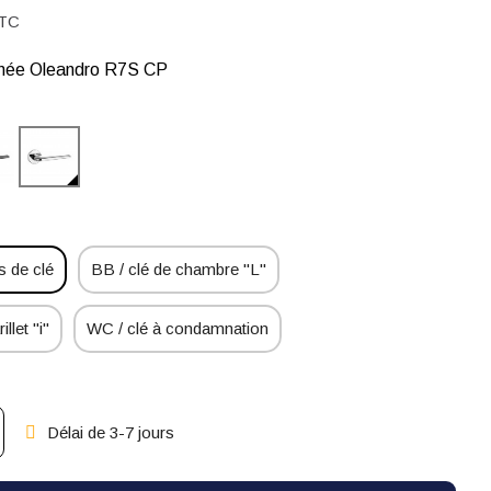
TC
gnée Oleandro R7S CP
 de clé
BB / clé de chambre "L"
illet "i"
WC / clé à condamnation
Délai de 3-7 jours