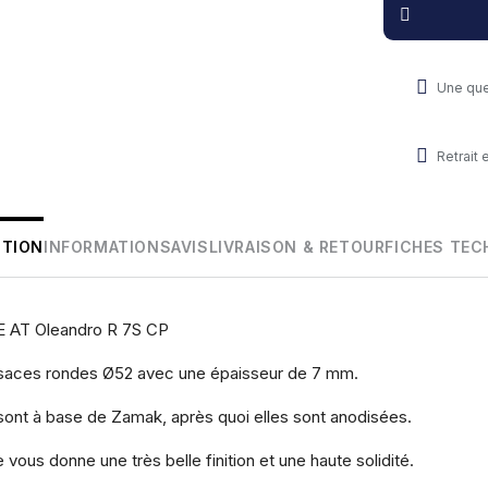
Une que
Retrait
PTION
INFORMATIONS
AVIS
LIVRAISON & RETOUR
FICHES TEC
AT Oleandro R 7S CP
osaces rondes Ø52 avec une épaisseur de 7 mm.
sont à base de Zamak, après quoi elles sont anodisées.
ous donne une très belle finition et une haute solidité.