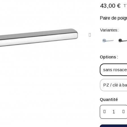
43,00 €
T
Paire de poi
Variantes:
Options :
sans rosaces
PZ / clé à bar
Quantité