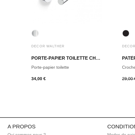
DECOR WALTHER
DECOR
PORTE-PAPIER TOILETTE CHROME POLI BA TPH1
Porte-papier toilette
Croche
34,00 €
29,00 
A PROPOS
CONDITIO
Qui sommes nous ?
Modes de pai