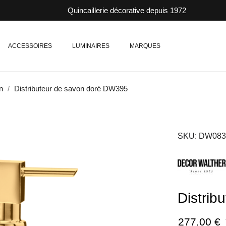
Quincaillerie décorative depuis 1972
ACCESSOIRES
LUMINAIRES
MARQUES
n
Distributeur de savon doré DW395
SKU
DW083
Distrib
277,00 €