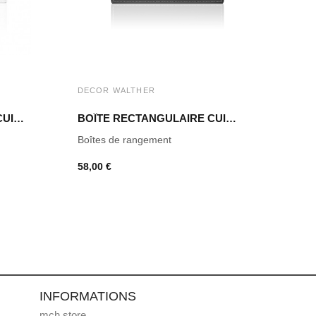
DECOR WALTHER
DECO
BOÎTE RECTANGULAIRE CUIR BLANC BROWNIE BOD2
BOÎTE RECTANGULAIRE CUIR NOIR BROWNIE BMD2
Boîtes de rangement
Porte-
58,00 €
42,00
INFORMATIONS
mch.store