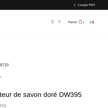
Compte PRO
Panier
9720
uteur de savon doré DW395
TTC