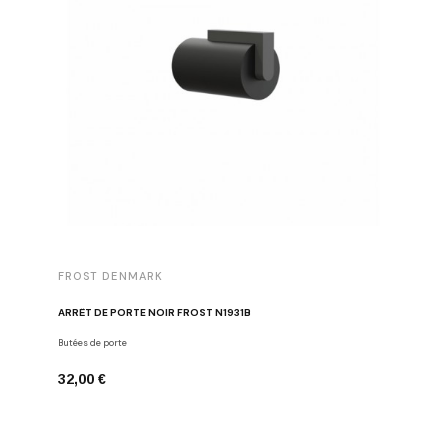
FROST DENMARK
FROST 
ARRÊT DE PORTE NOIR FROST N1931B
POIGNÉE 
Butées de porte
Poignées d
32,00 €
16,00 €