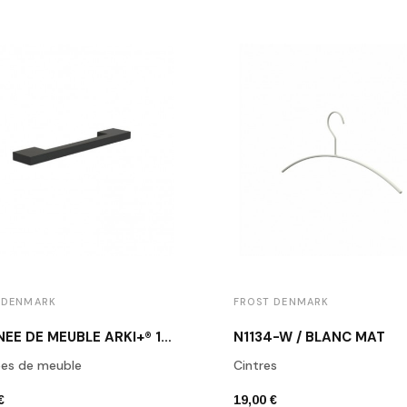
 DENMARK
FROST DENMARK
POIGNÉE DE MEUBLE ARKI+® 160 NOIR MAT
N1134-W / BLANC MAT
ées de meuble
Cintres
€
19,00 €