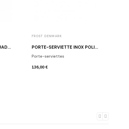
FROST DENMARK
FROS
BROSSE WC INOX POLI QUADRA 6
PORTE-SERVIETTE INOX POLI Q3016.600.25
Porte-serviettes
Croc
136,00 €
67,00