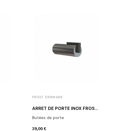
FROST DENMARK
FROS
ARRÊT DE PORTE INOX FROST N1931-1
Butées de porte
Butée
39,00 €
39,00