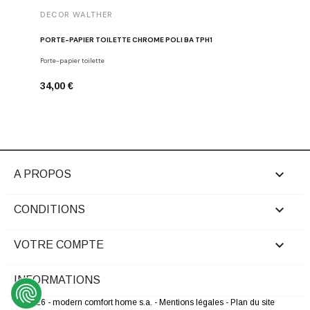
DECOR WALTHER
DECOR 
PORTE-PAPIER TOILETTE CHROME POLI BA TPH1
PATÈRE 
Porte-papier toilette
Crochets
34,00 €
29,00 €

A PROPOS

CONDITIONS

VOTRE COMPTE
INFORMATIONS
© 2026 - modern comfort home s.a.
- Mentions légales
- Plan du site