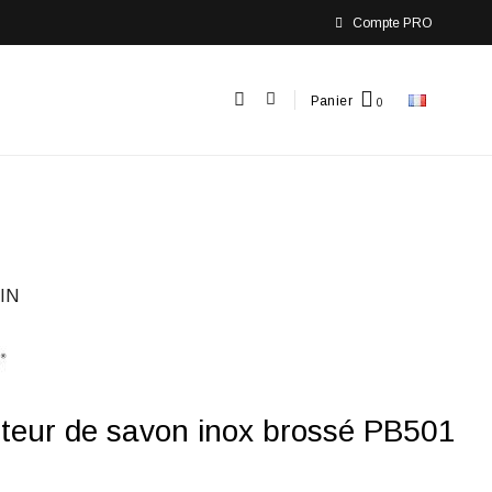
Compte PRO
Panier
IN
uteur de savon inox brossé PB501