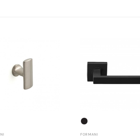
NI
FORMANI