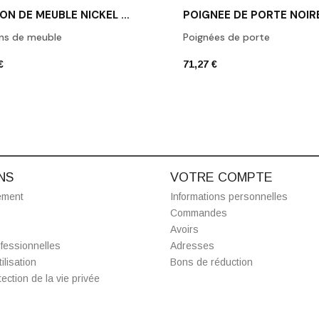
BOUTON DE MEUBLE NICKEL MAT 1929M NS
ns de meuble
Poignées de porte
€
71,27 €
NS
VOTRE COMPTE
ement
Informations personnelles
Commandes
Avoirs
fessionnelles
Adresses
ilisation
Bons de réduction
ection de la vie privée