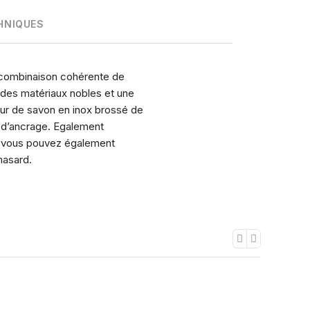
HNIQUES
e combinaison cohérente de
e des matériaux nobles et une
eur de savon en inox brossé de
s d’ancrage. Egalement
e, vous pouvez également
hasard.