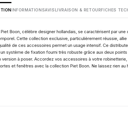
PTION
INFORMATIONS
AVIS
LIVRAISON & RETOUR
FICHES TEC
 Piet Boon, célèbre designer hollandais, se caractérisent par un
emporel. Cette collection exclusive, particulièrement réussie, alli
qualité de ces accessoires permet un usage intensif. Ce distribut
 un système de fixation fourni très robuste grâce aux deux point
en version à poser. Accordez vos accessoires à votre robinetteri
tes et fenêtres avec la collection Piet Boon. Ne laissez rien au 