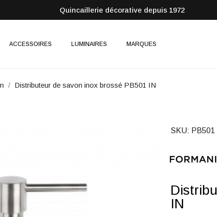
Quincaillerie décorative depuis 1972
ACCESSOIRES
LUMINAIRES
MARQUES
on
Distributeur de savon inox brossé PB501 IN
SKU
PB501 
Distrib
IN