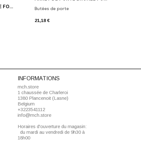
POIGNÉE DE PORTE NOIRE FORMANI BSQ2-G NM
Butées de porte
Poign
21,18 €
74,92
INFORMATIONS
mch.store
1 chaussée de Charleroi
1380 Plancenoit (Lasne)
Belgium
+3223541112
info@mch.store
Horaires d'ouverture du magasin:
du mardi au vendredi de 9h30 à
18h00