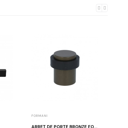
FORMANI
FORM
ARRÊT DE PORTE BRONZE FORMANI LB10 BR