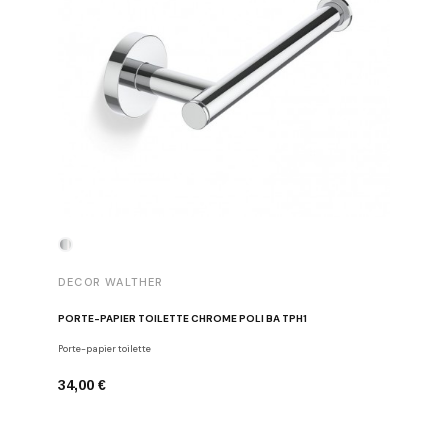
DECOR WALTHER
DECOR 
PORTE-PAPIER TOILETTE CHROME POLI BA TPH1
PATÈRE 
Porte-papier toilette
Crochets
34,00 €
29,00 €