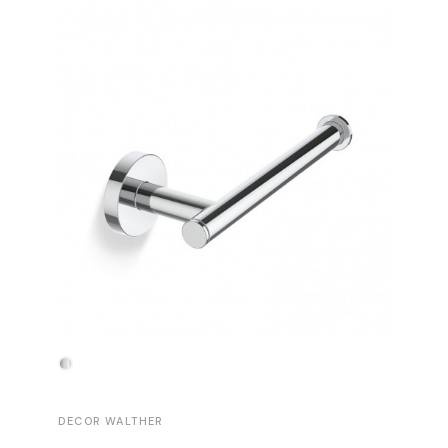
-30%
DECOR WALTHER
DECOR 