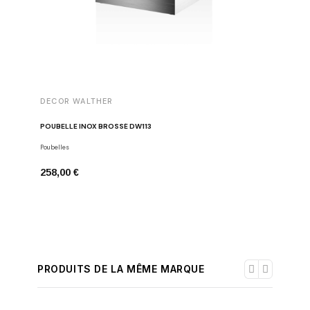
DECOR WALTHER
DECOR 
POUBELLE INOX BROSSÉ DW113
ETAGÈRE 
Poubelles
Étagères d
258,00 €
317,00 
PRODUITS DE LA MÊME MARQUE