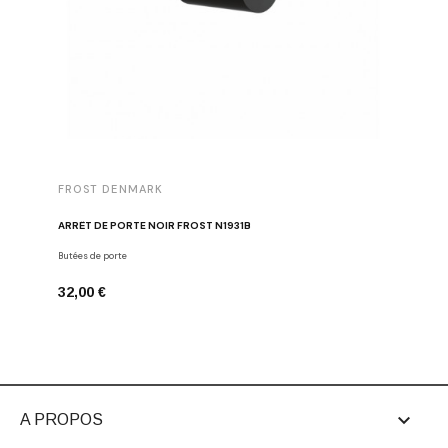
FROST DENMARK
FROST 
ARRÊT DE PORTE NOIR FROST N1931B
POIGNÉE 
Butées de porte
Poignées d
32,00 €
16,00 €

A PROPOS