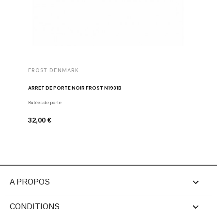
FROST DENMARK
FROST 
ARRÊT DE PORTE NOIR FROST N1931B
POIGNÉE 
Butées de porte
Poignées d
32,00 €
16,00 €

A PROPOS

CONDITIONS