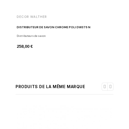
DECOR WALTHER
DECOR 
DISTRIBUTEUR DE SAVON CHROME POLI DW375 N
POUBELLE
Distributeurs de savon
Poubelles
258,00 €
175,00 
PRODUITS DE LA MÊME MARQUE
-30%