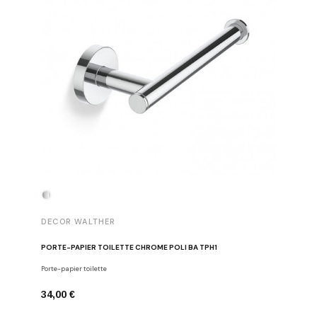
DECOR WALTHER
DECOR 
PORTE-PAPIER TOILETTE CHROME POLI BA TPH1
PATÈRE 
Porte-papier toilette
Crochets
34,00 €
29,00 €