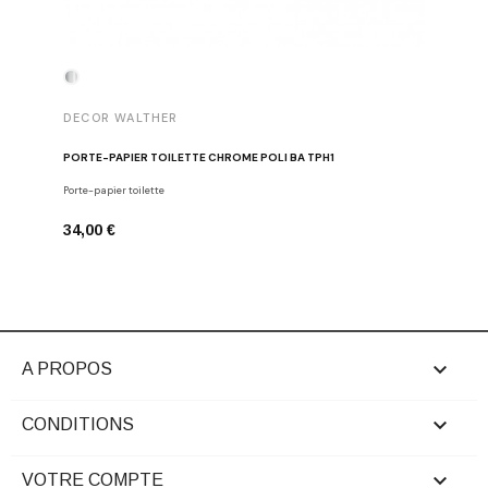
DECOR WALTHER
DECOR 
PORTE-PAPIER TOILETTE CHROME POLI BA TPH1
PATÈRE 
Porte-papier toilette
Crochets
34,00 €
29,00 €

A PROPOS

CONDITIONS

VOTRE COMPTE