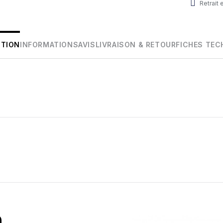
Retrait
PTION
INFORMATIONS
AVIS
LIVRAISON & RETOUR
FICHES TEC