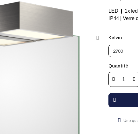
LED | 1x le
IP44 | Ve
Kelvin
Quantité
Une que