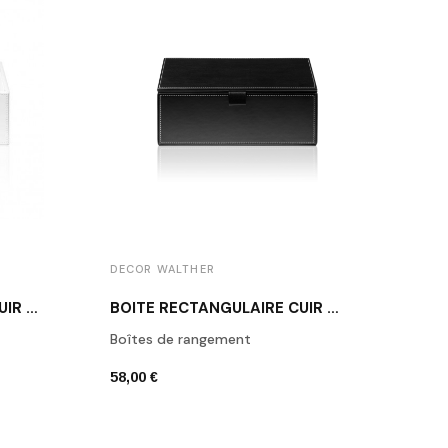
DECOR WALTHER
DECO
BOÎTE RECTANGULAIRE CUIR BLANC BROWNIE BOD2
BOÎTE RECTANGULAIRE CUIR NOIR BROWNIE BMD2
Boîtes de rangement
Porte
58,00 €
42,00