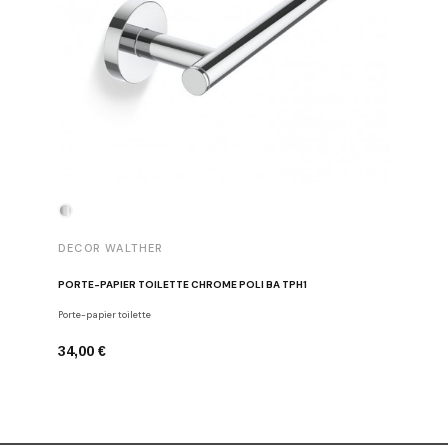
DECOR WALTHER
DECOR 
PORTE-PAPIER TOILETTE CHROME POLI BA TPH1
PATÈRE 
Porte-papier toilette
Crochets
34,00 €
29,00 €