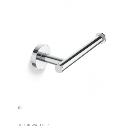
-30%
DECOR WALTHER
DECOR 