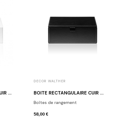
DECOR WALTHER
DECO
BOÎTE RECTANGULAIRE CUIR BLANC BROWNIE BOD2
BOÎTE RECTANGULAIRE CUIR NOIR BROWNIE BMD2
Boîtes de rangement
Porte
58,00 €
42,00