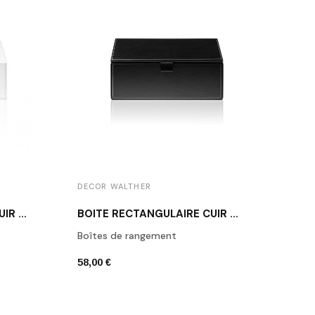
DECOR WALTHER
DECO
BOÎTE RECTANGULAIRE CUIR BLANC BROWNIE BOD2
BOÎTE RECTANGULAIRE CUIR NOIR BROWNIE BMD2
Boîtes de rangement
Porte
58,00 €
42,00