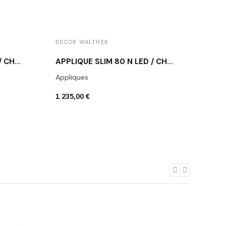
DECOR WALTHER
DECO
APPLIQUE SLIM 24 N LED / CHROME POLI
APPLIQUE SLIM 80 N LED / CHROME POLI
Appliques
Appli
1 235,00 €
577,0