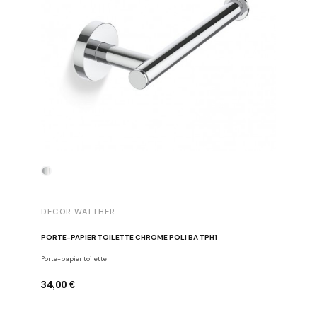
DECOR WALTHER
DECOR 
PORTE-PAPIER TOILETTE CHROME POLI BA TPH1
PATÈRE 
Porte-papier toilette
Crochets
34,00 €
29,00 €