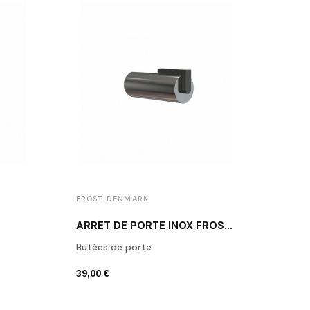
FROST DENMARK
FROS
ARRÊT DE PORTE INOX FROST N1931-1
Butées de porte
Butée
39,00 €
39,00