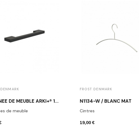
 DENMARK
FROST DENMARK
POIGNÉE DE MEUBLE ARKI+® 160 NOIR MAT
N1134-W / BLANC MAT
ées de meuble
Cintres
€
19,00 €