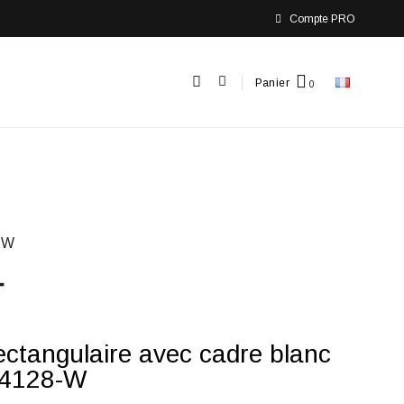
Compte PRO
Panier
-W
rectangulaire avec cadre blanc
U4128-W