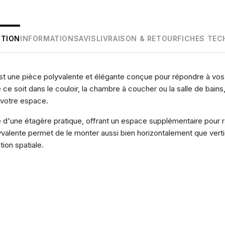
PTION
INFORMATIONS
AVIS
LIVRAISON & RETOUR
FICHES TEC
st une pièce polyvalente et élégante conçue pour répondre à vos
 ce soit dans le couloir, la chambre à coucher ou la salle de bain
à votre espace.
é d'une étagère pratique, offrant un espace supplémentaire pour r
yvalente permet de le monter aussi bien horizontalement que verti
ion spatiale.