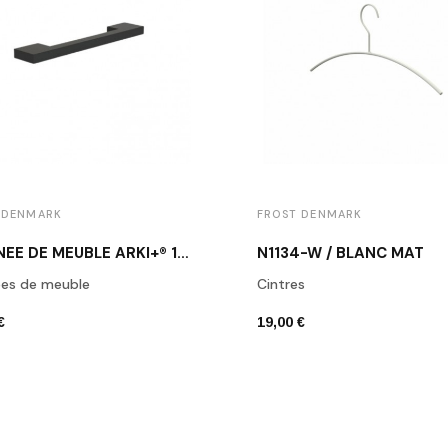
 DENMARK
FROST DENMARK
POIGNÉE DE MEUBLE ARKI+® 160 NOIR MAT
N1134-W / BLANC MAT
ées de meuble
Cintres
€
19,00 €