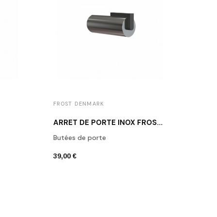
FROST DENMARK
FROS
ARRÊT DE PORTE INOX FROST N1931-1
Butées de porte
Butée
39,00 €
39,00