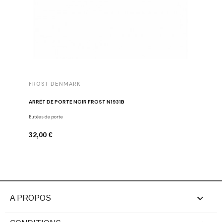
FROST DENMARK
FROST 
ARRÊT DE PORTE NOIR FROST N1931B
POIGNÉE 
Butées de porte
Poignées d
32,00 €
16,00 €

A PROPOS