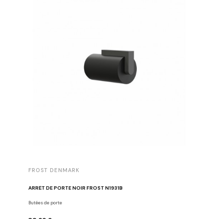
FROST DENMARK
FROST 
ARRÊT DE PORTE NOIR FROST N1931B
POIGNÉE 
Butées de porte
Poignées d