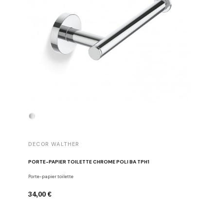
DECOR WALTHER
DECOR 
PORTE-PAPIER TOILETTE CHROME POLI BA TPH1
PATÈRE 
Porte-papier toilette
Crochets
34,00 €
29,00 €