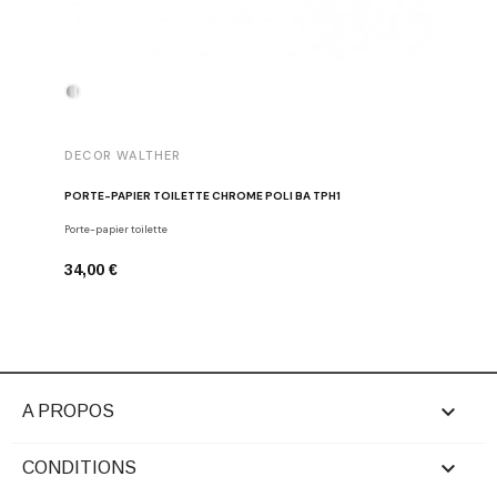
DECOR WALTHER
DECOR 
PORTE-PAPIER TOILETTE CHROME POLI BA TPH1
PATÈRE 
Porte-papier toilette
Crochets
34,00 €
29,00 €

A PROPOS

CONDITIONS