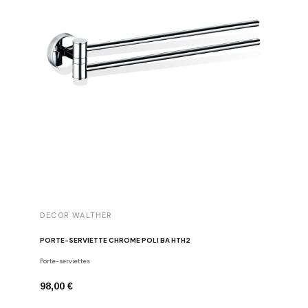
DECOR WALTHER
DECOR 
PORTE-SERVIETTE CHROME POLI BA HTH2
PORTE-S
Porte-serviettes
Decor Walt
98,00 €
68,00 €