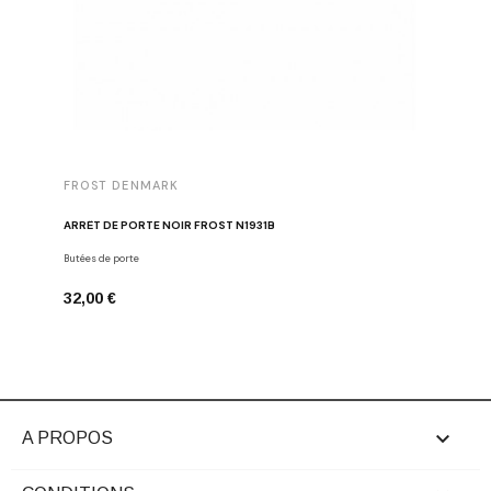
FROST DENMARK
FROST 
ARRÊT DE PORTE NOIR FROST N1931B
POIGNÉE 
Butées de porte
Poignées d
32,00 €
16,00 €

A PROPOS