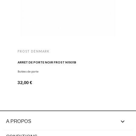
FROST DENMARK
FROST 
ARRÊT DE PORTE NOIR FROST N1931B
POIGNÉE 
Butées de porte
Poignées d
32,00 €
16,00 €

A PROPOS