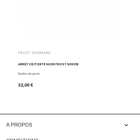
FROST DENMARK
FROST 
ARRÊT DE PORTE NOIR FROST N1931B
POIGNÉE 
Butées de porte
Poignées d
32,00 €
16,00 €

A PROPOS