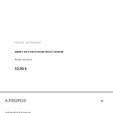
FROST DENMARK
FROST 
ARRÊT DE PORTE NOIR FROST N1931B
POIGNÉE 
Butées de porte
Poignées d
32,00 €
16,00 €

A PROPOS