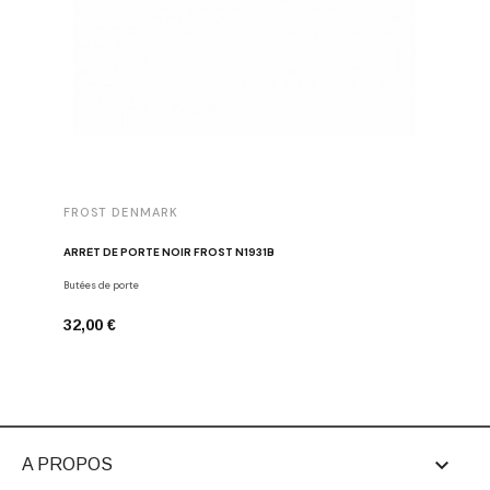
FROST DENMARK
FROST 
ARRÊT DE PORTE NOIR FROST N1931B
POIGNÉE 
Butées de porte
Poignées d
32,00 €
16,00 €

A PROPOS