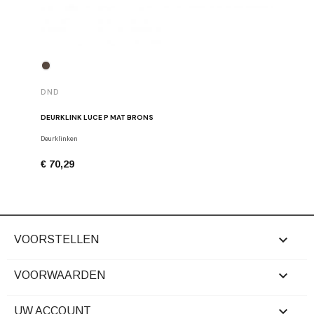
DND
DND
DEURKLINK LUCE P MAT BRONS
DEURKLIN
Deurklinken
Deurklinke
€ 70,29
€ 68,91

VOORSTELLEN

VOORWAARDEN

UW ACCOUNT