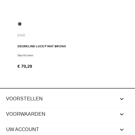
DND
DND
DEURKLINK LUCE P MAT BRONS
DEURKLIN
Deurklinken
Deurklinke
€ 70,29
€ 68,91

VOORSTELLEN

VOORWAARDEN

UW ACCOUNT