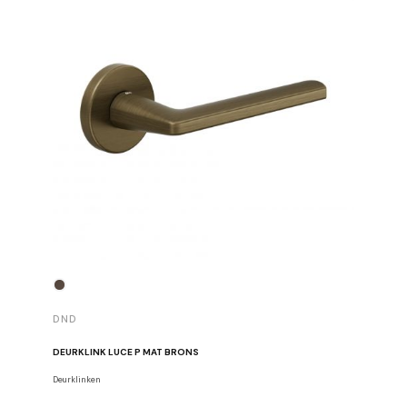
DND
DND
DEURKLINK LUCE P MAT BRONS
DEURKLIN
Deurklinken
Deurklinke