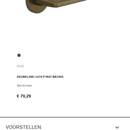
DND
DND
DEURKLINK LUCE P MAT BRONS
DEURKLIN
Deurklinken
Deurklinke
€ 70,29
€ 68,91

VOORSTELLEN