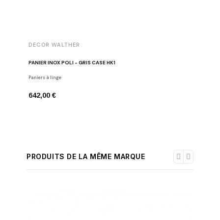
DECOR WALTHER
DECOR 
PANIER INOX POLI - GRIS CASE HK1
PANIER I
Paniers à linge
Paniers à l
642,00 €
642,00 
PRODUITS DE LA MÊME MARQUE
-30%