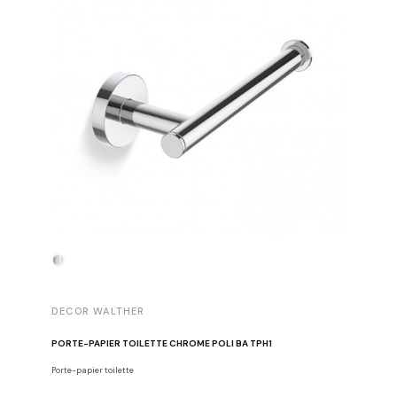
DECOR WALTHER
DECOR 
PORTE-PAPIER TOILETTE CHROME POLI BA TPH1
PATÈRE 
Porte-papier toilette
Crochets