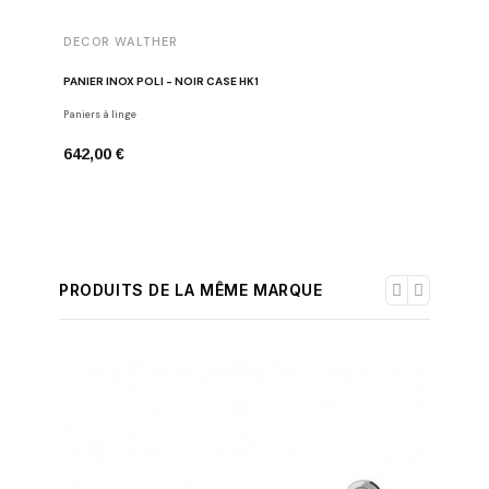
DECOR WALTHER
DECOR 
PANIER INOX POLI - NOIR CASE HK1
PANIER IN
Paniers à linge
Paniers à l
642,00 €
642,00 
PRODUITS DE LA MÊME MARQUE
-30%