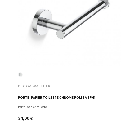
DECOR WALTHER
DECOR 
PORTE-PAPIER TOILETTE CHROME POLI BA TPH1
PATÈRE 
Porte-papier toilette
Crochets
34,00 €
29,00 €