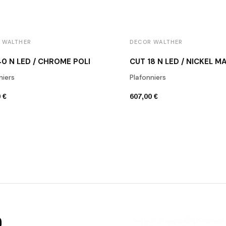
 WALTHER
DECOR WALTHER
0 N LED / CHROME POLI
CUT 18 N LED / NICKEL M
niers
Plafonniers
 €
607,00 €