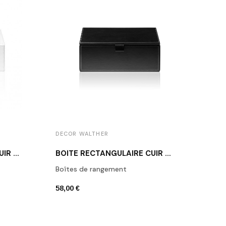
DECOR WALTHER
DECO
BOÎTE RECTANGULAIRE CUIR BLANC BROWNIE BOD2
BOÎTE RECTANGULAIRE CUIR NOIR BROWNIE BMD2
Boîtes de rangement
Porte
58,00 €
42,00