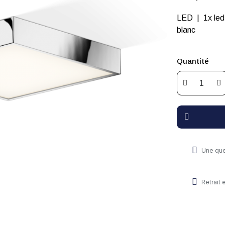
LED | 1x led
blanc
Quantité
Une que
Retrait