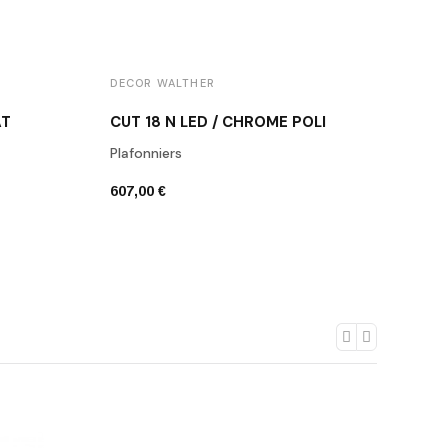
DECOR WALTHER
DECO
AT
CUT 18 N LED / CHROME POLI
CUT 
Plafonniers
Plafo
607,00 €
946,0