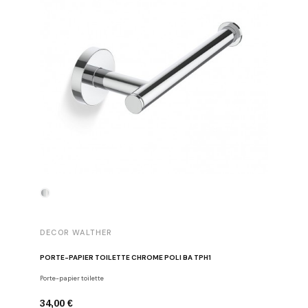
DECOR WALTHER
DECOR 
PORTE-PAPIER TOILETTE CHROME POLI BA TPH1
PATÈRE 
Porte-papier toilette
Crochets
34,00 €
29,00 €