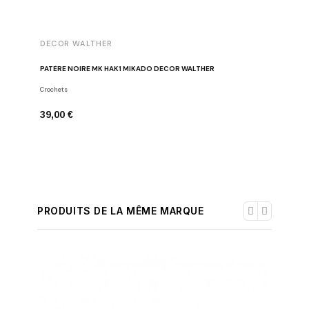
DECOR WALTHER
DECOR 
PATÈRE NOIRE MK HAK1 MIKADO DECOR WALTHER
CONECT 2
Crochets
Plafonnier
39,00 €
277,00 
PRODUITS DE LA MÊME MARQUE
-30%