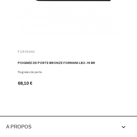
FORMANI
FORMAN
POIGNÉE DE PORTE BRONZE FORMANI LB2-19 BR
BOUTON D
Poignées de porte
Boutons de
68,10 €
26,24 €

A PROPOS